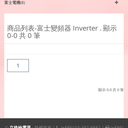
富士電機(8)
商品列表-富士變頻器 Inverter . 顯示
0-0
共
0
筆
1
顯示
0-0
共
0
筆
©
立格綸電器
- 版權所有 |
(+886) 03-397-8882 |
(+886)