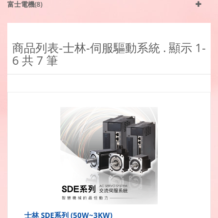
富士電機(8)
商品列表-士林-伺服驅動系統 . 顯示
1-
6
共
7
筆
士林 SDE系列 (50W~3KW)