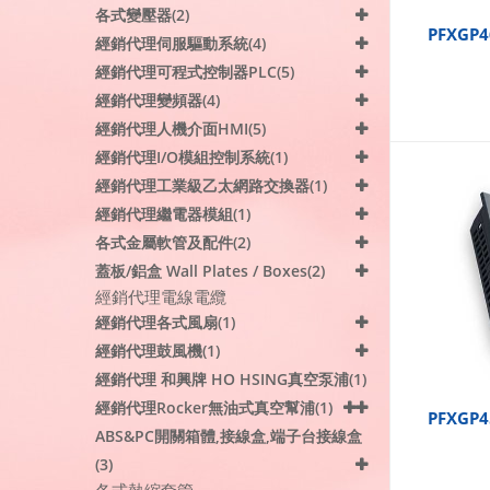
各式變壓器(2)
PFXGP4
經銷代理伺服驅動系統(4)
經銷代理可程式控制器PLC(5)
經銷代理變頻器(4)
經銷代理人機介面HMI(5)
經銷代理I/O模組控制系統(1)
經銷代理工業級乙太網路交換器(1)
經銷代理繼電器模組(1)
各式金屬軟管及配件(2)
蓋板/鋁盒 Wall Plates / Boxes(2)
經銷代理電線電纜
經銷代理各式風扇(1)
經銷代理鼓風機(1)
經銷代理 和興牌 HO HSING真空泵浦(1)
經銷代理Rocker無油式真空幫浦(1)
PFXGP4
ABS&PC開關箱體,接線盒,端子台接線盒
(3)