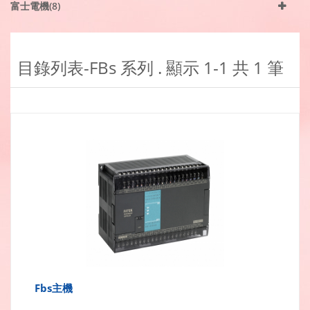
富士電機(8)
目錄列表-FBs 系列 . 顯示
1-1
共
1
筆
Fbs主機